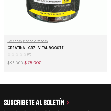
Creatinas
,
Monohidratadas
CREATINA – CR7 – VITAL BOOSTT
(0)
$
75.000
$
95.000
AÑADIR AL CARRITO
SUSCRIBETE AL BOLETÍN