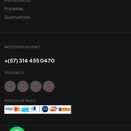
Pre-Entrenos
Proteínas
Quemadores
NECESITAS AYUDA?
+(57) 314 455 0470
SÍGUENOS
MEDIOS DE PAGO