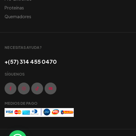
Proteínas
Quemadores
NECESITAS AYUDA?
+(57) 314 455 0470
SÍGUENOS
MEDIOS DE PAGO