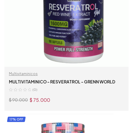
Multivitaminicos
MULTIVITAMINICO – RESVERATROL – GRENN WORLD
(0)
$
75.000
$
90.000
AÑADIR AL CARRITO
17% OFF