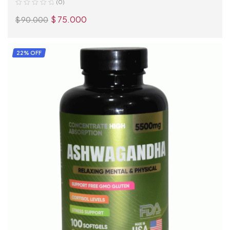
(0)
$
75.000
$
90.000
AÑADIR AL CARRITO
22% OFF