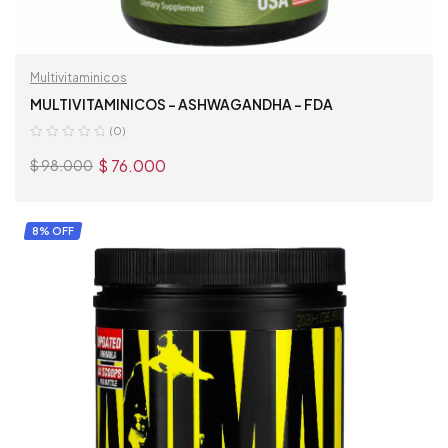
Multivitaminicos
MULTIVITAMINICOS – ASHWAGANDHA – FDA
(0)
$
76.000
$
98.000
AÑADIR AL CARRITO
8% OFF