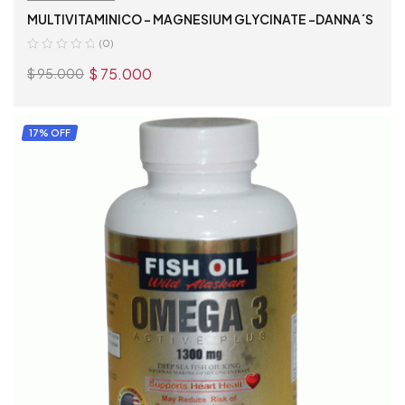
MULTIVITAMINICO – MAGNESIUM GLYCINATE -DANNA´S
(0)
$
75.000
$
95.000
AÑADIR AL CARRITO
17% OFF