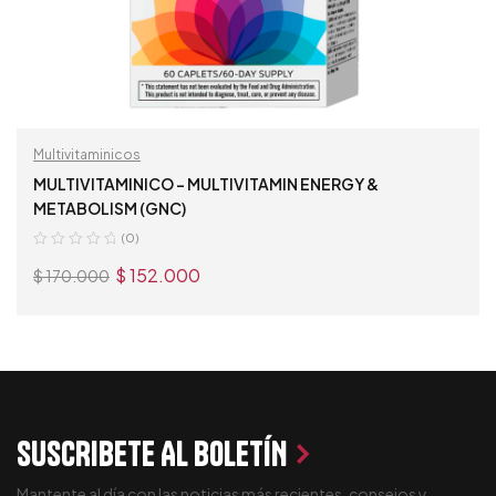
Multivitaminicos
MULTIVITAMINICO – MULTIVITAMIN ENERGY &
METABOLISM (GNC)
(0)
$
152.000
$
170.000
AÑADIR AL CARRITO
SUSCRIBETE AL BOLETÍN
Mantente al día con las noticias más recientes, consejos y