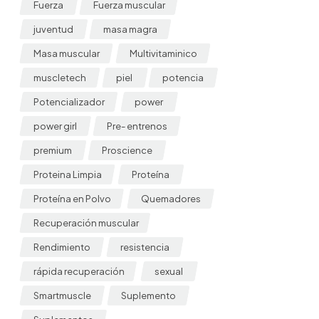
Fuerza
Fuerza muscular
juventud
masa magra
Masa muscular
Multivitaminico
muscletech
piel
potencia
Potencializador
power
power girl
Pre- entrenos
premium
Proscience
Proteina Limpia
Proteína
Proteína en Polvo
Quemadores
Recuperación muscular
Rendimiento
resistencia
rápida recuperación
sexual
Smartmuscle
Suplemento