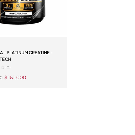
A – PLATINUM CREATINE –
TECH
(0)
$
181.000
00
AÑADIR AL CARRITO