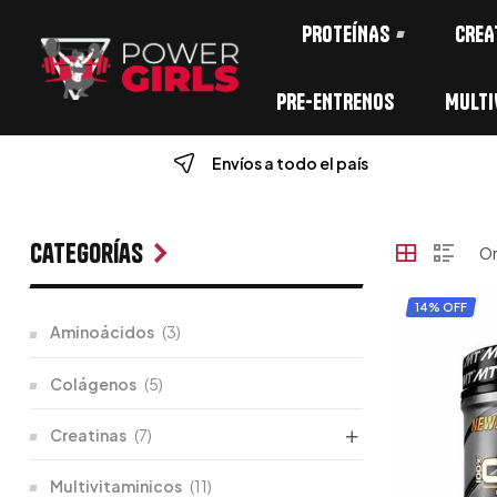
PROTEÍNAS
CREA
PRE-ENTRENOS
MULTI
Envíos a todo el país
Categorías
14% OFF
Aminoácidos
(3)
Colágenos
(5)
Creatinas
(7)
Multivitaminicos
(11)