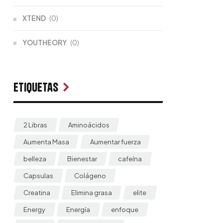
XTEND
(0)
YOUTHEORY
(0)
Etiquetas
2 Libras
Aminoácidos
Aumenta Masa
Aumentar fuerza
belleza
Bienestar
cafeína
Capsulas
Colágeno
Creatina
Elimina grasa
elite
Energy
Energía
enfoque