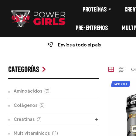
PROTEÍNAS
CREA
PRE-ENTRENOS
MULTI
Envíos a todo el país
Categorías
14% OFF
Aminoácidos
(3)
Colágenos
(5)
Creatinas
(7)
Multivitaminicos
(11)