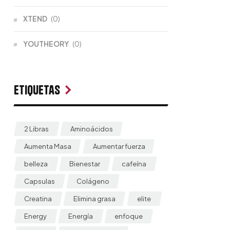
XTEND
(0)
YOUTHEORY
(0)
Etiquetas
2 Libras
Aminoácidos
Aumenta Masa
Aumentar fuerza
belleza
Bienestar
cafeína
Capsulas
Colágeno
Creatina
Elimina grasa
elite
Energy
Energía
enfoque