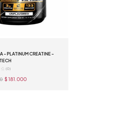
A – PLATINUM CREATINE –
TECH
(0)
$
181.000
00
AÑADIR AL CARRITO