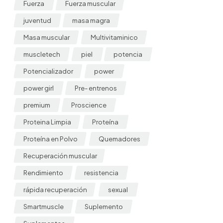
Fuerza
Fuerza muscular
juventud
masa magra
Masa muscular
Multivitaminico
muscletech
piel
potencia
Potencializador
power
power girl
Pre- entrenos
premium
Proscience
Proteina Limpia
Proteína
Proteína en Polvo
Quemadores
Recuperación muscular
Rendimiento
resistencia
rápida recuperación
sexual
Smartmuscle
Suplemento