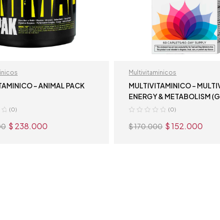
inicos
Multivitaminicos
TAMINICO – ANIMAL PACK
MULTIVITAMINICO – MULTI
ENERGY & METABOLISM (
(0)
(0)
$
238.000
$
152.000
00
$
170.000
AÑADIR AL CARRITO
AÑADIR AL CARRI