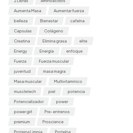
2 Libras
Aminoácidos
Aumenta Masa
Aumentar fuerza
belleza
Bienestar
cafeína
Capsulas
Colágeno
Creatina
Elimina grasa
elite
Energy
Energía
enfoque
Fuerza
Fuerza muscular
juventud
masa magra
Masa muscular
Multivitaminico
muscletech
piel
potencia
Potencializador
power
power girl
Pre- entrenos
premium
Proscience
Proteina Limpia
Proteína