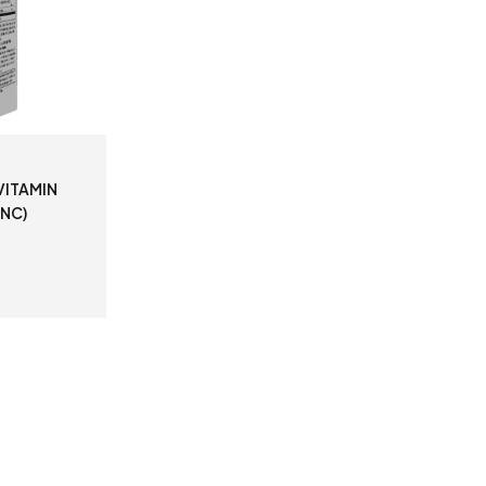
VITAMIN
GNC)
TO