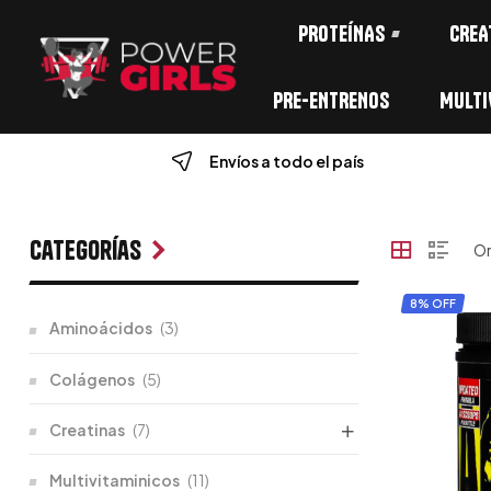
PROTEÍNAS
CREA
PRE-ENTRENOS
MULTI
Envíos a todo el país
Categorías
8% OFF
Aminoácidos
(3)
Colágenos
(5)
Creatinas
(7)
Multivitaminicos
(11)