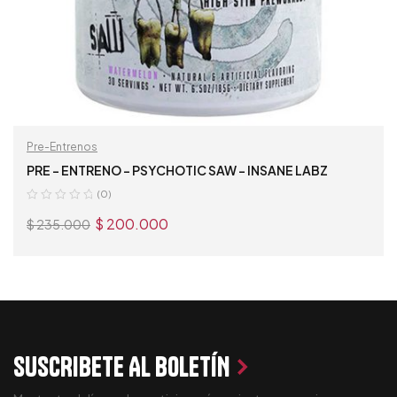
Pre-Entrenos
PRE – ENTRENO – PSYCHOTIC SAW – INSANE LABZ
(0)
$
200.000
$
235.000
AÑADIR AL CARRITO
SUSCRIBETE AL BOLETÍN